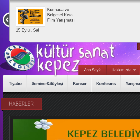
Kurmaca ve
Belgesel Kısa
Film Yarışması
15 Eylül, Sal
Ana Sayfa
Hakkımızda
Tiyatro
Seminer&Söyleşi
Konser
Konferans
Yarışma