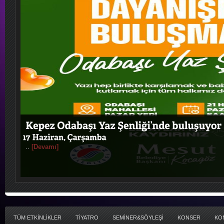
..
[Devamı]
TÜM ETKİNLİKLER
TİYATRO
SEMİNER&SÖYLEŞİ
KONSER
KO