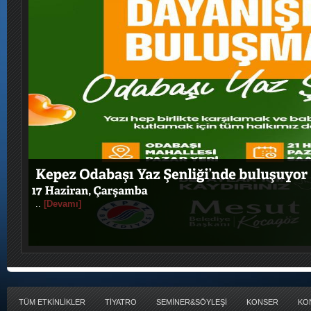
..
[Devamı]
TÜM ETKİNLİKLER
TİYATRO
SEMİNER&SÖYLEŞİ
KONSER
KO