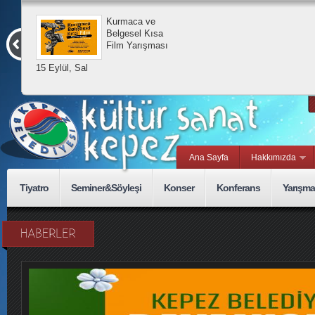
Kurmaca ve
Belgesel Kısa
Film Yarışması
15 Eylül, Sal
Ana Sayfa
Hakkımızda
Tiyatro
Seminer&Söyleşi
Konser
Konferans
Yarışma