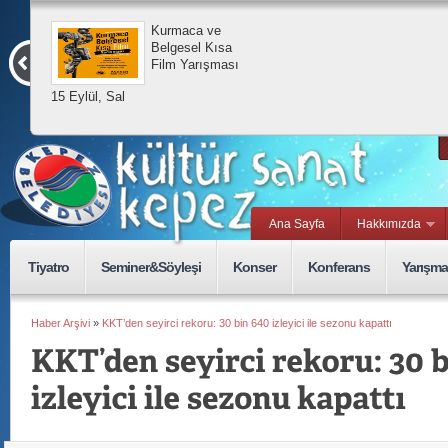
Kurmaca ve
Belgesel Kısa
Film Yarışması
15 Eylül, Sal
Ana Sayfa
Hakkımızda
Tiyatro
Seminer&Söyleşi
Konser
Konferans
Yarışma
Haber Arşivi
»
KKT’den seyirci rekoru: 30 bin 640 izleyici ile sezonu kapattı