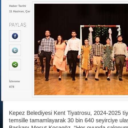
Haber Tarihi
11 Haziran, Çar
İzlenme
878
Kepez Belediyesi Kent Tiyatrosu, 2024-2025 ti
temsille tamamlayarak 30 bin 640 seyirciye ula
Başkanı Mesut Kocagöz, “Her oyunda salonum