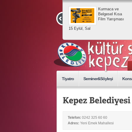
Kurmaca ve
Belgesel Kısa
Film Yarışması
15 Eylül, Sal
Tiyatro
Seminer&Söyleşi
Kons
Telefon:
0242 325 60 60
Adres:
Yeni Emek Mahallesi