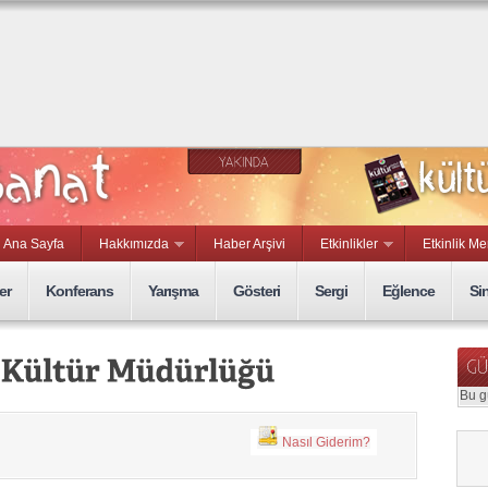
Ana Sayfa
Hakkımızda
Haber Arşivi
Etkinlikler
Etkinlik Me
er
Konferans
Yarışma
Gösteri
Sergi
Eğlence
Si
Bu g
Nasıl Giderim?