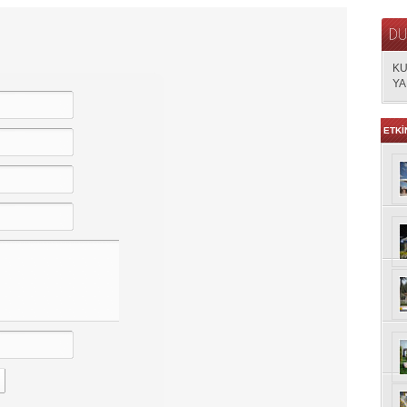
KU
YA
ETKİ