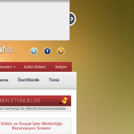
Kurmaca ve
Belgesel Kısa
Film Yarışması
15 Eylül, Sal
rkezleri
Kültür Bülteni
İletişim
nema
Özel Etkinlik
Tümü
ün herhangi bir etkinlik bulunmamaktadır.
Kültür ve Sosyal İşler Müdürlüğü
Rezervasyon Sistemi