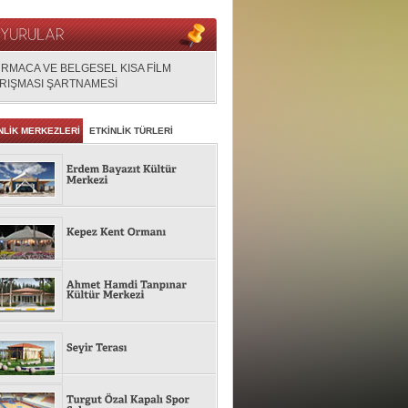
RMACA VE BELGESEL KISA FİLM
RIŞMASI ŞARTNAMESİ
NLİK MERKEZLERİ
ETKİNLİK TÜRLERİ