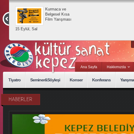
Kurmaca ve
Belgesel Kısa
Film Yarışması
15 Eylül, Sal
Ana Sayfa
Hakkımızda
Tiyatro
Seminer&Söyleşi
Konser
Konferans
Yarışma