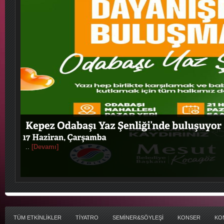
..
[Devamı]
TÜM ETKİNLİKLER
TİYATRO
SEMİNER&SÖYLEŞİ
KONSER
KO