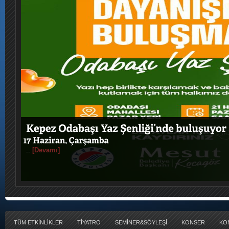
..
[Devamı]
TÜM ETKİNLİKLER
TİYATRO
SEMİNER&SÖYLEŞİ
KONSER
KO