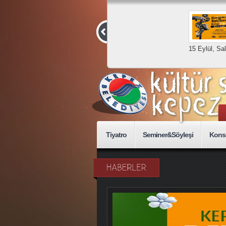
Kurmaca ve
Belgesel Kısa
Film Yarışması
15 Eylül, Sal
Tiyatro
Seminer&Söyleşi
Kons