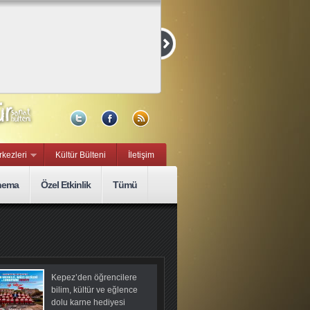
Kurmaca ve
Belgesel Kısa
Film Yarışması
15 Eylül, Sal
rkezleri
Kültür Bülteni
İletişim
nema
Özel Etkinlik
Tümü
Kepez’den öğrencilere
bilim, kültür ve eğlence
dolu karne hediyesi