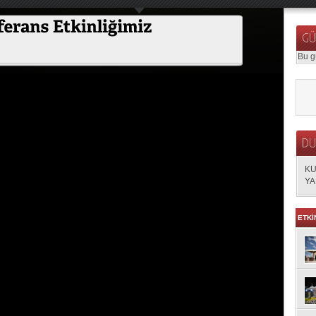
Bu g
KU
YA
ETKİ