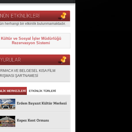
ün herhangi bir etkinlik bulunmamaktadır.
Kültür ve Sosyal İşler Müdürlüğü
Rezervasyon Sistemi
RMACA VE BELGESEL KISA FİLM
RIŞMASI ŞARTNAMESİ
NLİK MERKEZLERİ
ETKİNLİK TÜRLERİ