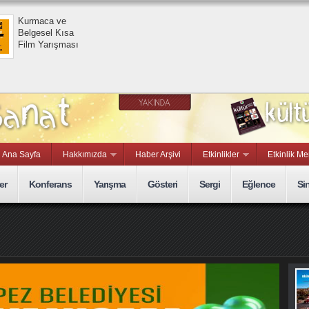
Ana Sayfa
Hakkımızda
Haber Arşivi
Etkinlikler
Etkinlik Me
er
Konferans
Yarışma
Gösteri
Sergi
Eğlence
Si