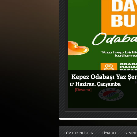
..
[Devamı]
TÜM ETKİNLİKLER
TİYATRO
SEMİNE