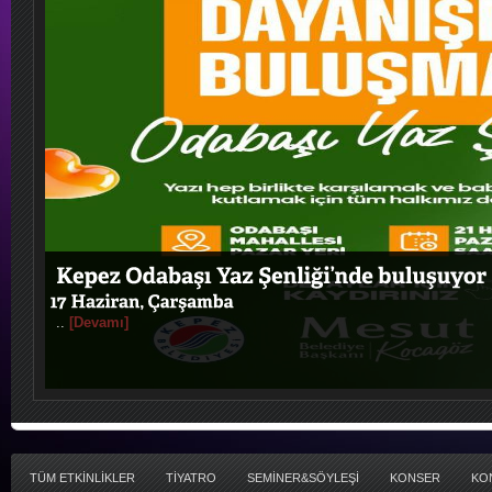
..
[Devamı]
TÜM ETKİNLİKLER
TİYATRO
SEMİNER&SÖYLEŞİ
KONSER
KO