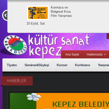
Kurmaca ve
Belgesel Kısa
Film Yarışması
15 Eylül, Sal
Ana Sayfa
Hakkımızda
Tiyatro
Seminer&Söyleşi
Konser
Konferans
Yarışma