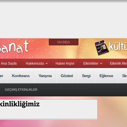
Ana Sayfa
Hakkımızda
Haber Arşivi
Etkinlikler
Etkinlik Me
er
Konferans
Yarışma
Gösteri
Sergi
Eğlence
Si
GEÇMİŞ ETKİNLİKLER