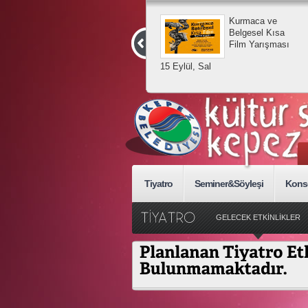
Kurmaca ve
Belgesel Kısa
Film Yarışması
15 Eylül, Sal
Tiyatro
Seminer&Söyleşi
Kons
GELECEK ETKİNLİKLER