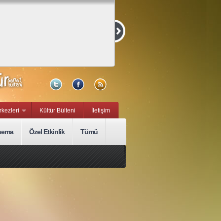
Kurmaca ve
Belgesel Kısa
Film Yarışması
15 Eylül, Sal
rkezleri
Kültür Bülteni
İletişim
nema
Özel Etkinlik
Tümü