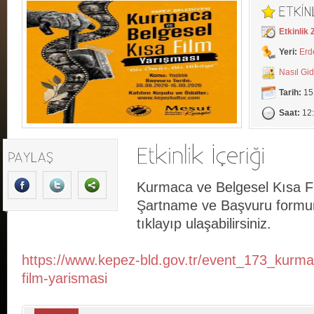
Etkinlik
Yeri:
Erd
Nasıl Gi
Tarih:
15 
Saat:
12
Kurmaca ve Belgesel Kısa F
Şartname ve Başvuru formun
tıklayıp ulaşabilirsiniz.
https://www.kepez-bld.gov.tr/event_173_kurma
film-yarismasi