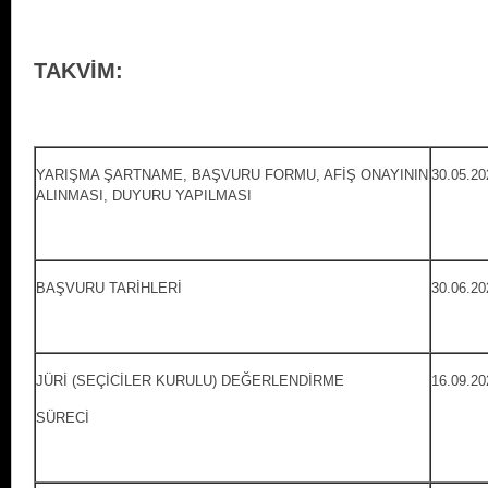
TAKVİM:
YARIŞMA ŞARTNAME, BAŞVURU FORMU, AFİŞ ONAYININ
30.05.20
ALINMASI, DUYURU YAPILMASI
BAŞVURU TARİHLERİ
30.06.20
JÜRİ (SEÇİCİLER KURULU) DEĞERLENDİRMЕ
16.09.20
SÜRECİ