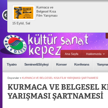
Kurmaca ve
Belgesel Kısa
Film Yarışması
15 Eylül, Sal
Ana Sayfa
Hakkımızda
Tiyatro
Seminer&Söyleşi
Konser
Konferans
Yarışma
Duyurular »
KURMACA VE BELGESEL KISA FİLM YARIŞMASI ŞARTNAMESİ