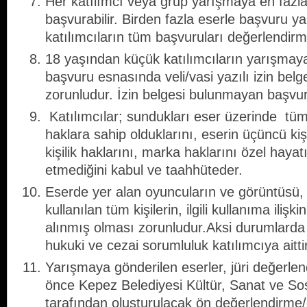
Her katılımcı veya grup yarışmaya en fazla b
başvurabilir. Birden fazla eserle başvuru yap
katılımcıların tüm başvuruları değerlendirme
18 yaşından küçük katılımcıların yarışmaya 
başvuru esnasında veli/vasi yazılı izin belge
zorunludur. İzin belgesi bulunmayan başvuru
Katılımcılar; sundukları eser üzerinde tüm 
haklara sahip olduklarını, eserin üçüncü kişil
kişilik haklarını, marka haklarını özel hayatın 
etmediğini kabul ve taahhüteder.
Eserde yer alan oyuncuların ve görüntüsü, s
kullanılan tüm kişilerin, ilgili kullanıma ilişki
alınmış olması zorunludur.Aksi durumlarda 
hukuki ve cezai sorumluluk katılımcıya aittir
Yarışmaya gönderilen eserler, jüri değerl
önce Kepez Belediyesi Kültür, Sanat ve So
tarafından oluşturulacak ön değerlendirme/ö