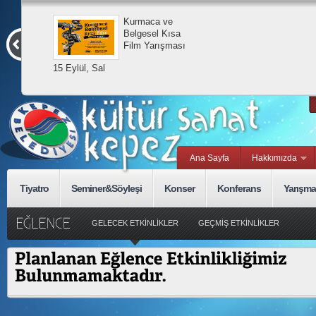
Kurmaca ve
Belgesel Kısa
Film Yarışması
15 Eylül, Sal
Ana Sayfa
Hakkımızda
Tiyatro
Seminer&Söyleşi
Konser
Konferans
Yarışma
GELECEK ETKİNLİKLER
GEÇMİŞ ETKİNLİKLER