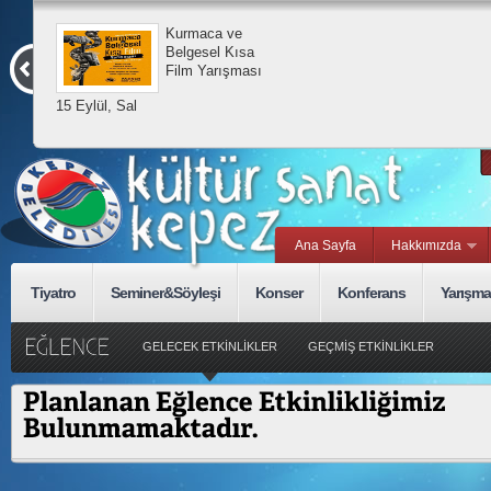
Kurmaca ve
Belgesel Kısa
Film Yarışması
15 Eylül, Sal
Ana Sayfa
Hakkımızda
Tiyatro
Seminer&Söyleşi
Konser
Konferans
Yarışma
GELECEK ETKİNLİKLER
GEÇMİŞ ETKİNLİKLER