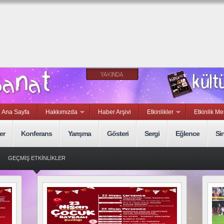
Ana Sayfa
Hakkımızda
Haber Arşivi
Etkinlikler
Etkinlik Me
er
Konferans
Yarışma
Gösteri
Sergi
Eğlence
Si
GEÇMİŞ ETKİNLİKLER