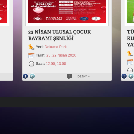
Yeri:
Dokuma Park
Tarih:
23, 22 Nisan 2026
Saat:
12:00, 13:00
0
DETAY »
.