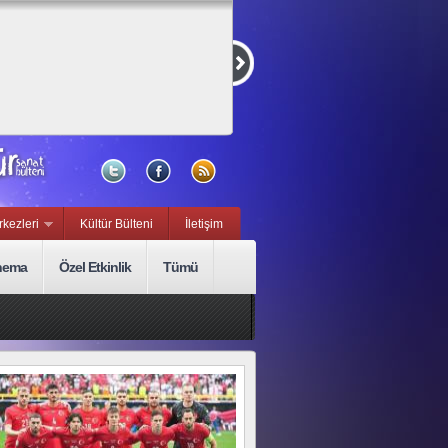
Kurmaca ve
Belgesel Kısa
Film Yarışması
15 Eylül, Sal
rkezleri
Kültür Bülteni
İletişim
nema
Özel Etkinlik
Tümü