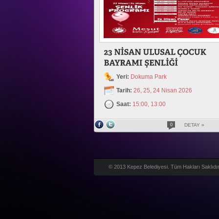
Yeri:
Dokuma Park
Tarih:
26, 25, 24 Nisan 2026
Saat:
15:00, 13:00
0
DETAY »
© 2013 Kepez Belediyesi. Tüm Hakları Saklıdır