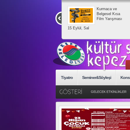
Kurmaca ve
Belgesel Kısa
Film Yarışması
15 Eylül, Sal
Tiyatro
Seminer&Söyleşi
Kons
GELECEK ETKİNLİKLER