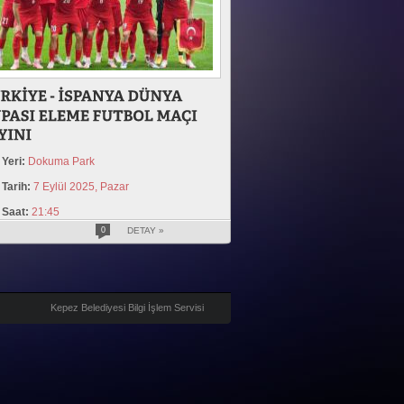
Yeri:
Dokuma Park
Tarih:
7 Eylül 2025, Pazar
Saat:
21:45
0
DETAY »
Kepez Belediyesi Bilgi İşlem Servisi