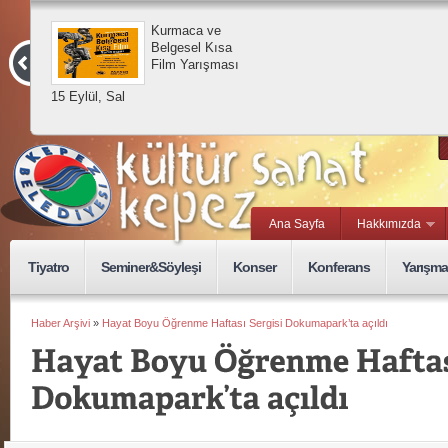
Kurmaca ve
Belgesel Kısa
Film Yarışması
15 Eylül, Sal
Ana Sayfa
Hakkımızda
Tiyatro
Seminer&Söyleşi
Konser
Konferans
Yarışma
Haber Arşivi
»
Hayat Boyu Öğrenme Haftası Sergisi Dokumapark’ta açıldı