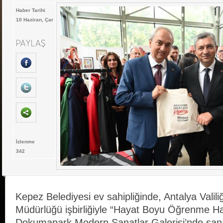
Haber Tarihi
10 Haziran, Çar
İzlenme
342
Kepez Belediyesi ev sahipliğinde, Antalya Valiliği
Müdürlüğü işbirliğiyle “Hayat Boyu Öğrenme Haf
Dokumapark Modern Sanatlar Galerisi’nde sana