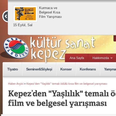
Kurmaca ve
Belgesel Kısa
Film Yarışması
15 Eylül, Sal
Ana Sayfa
Hakkımızda
Tiyatro
Seminer&Söyleşi
Konser
Konferans
Yarışma
Haber Arşivi
»
Kepez’den "Yaşlılık" temalı ödüllü kısa film ve belgesel yarışması