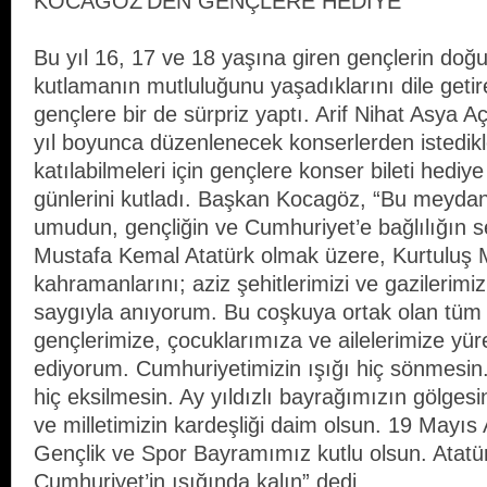
KOCAGÖZ’DEN GENÇLERE HEDİYE
Bu yıl 16, 17 ve 18 yaşına giren gençlerin doğ
kutlamanın mutluluğunu yaşadıklarını dile get
gençlere bir de sürpriz yaptı. Arif Nihat Asya 
yıl boyunca düzenlenecek konserlerden istedikle
katılabilmeleri için gençlere konser bileti hedi
günlerini kutladı. Başkan Kocagöz, “Bu meyda
umudun, gençliğin ve Cumhuriyet’e bağlılığın s
Mustafa Kemal Atatürk olmak üzere, Kurtuluş
kahramanlarını; aziz şehitlerimizi ve gazilerimi
saygıyla anıyorum. Bu coşkuya ortak olan tüm
gençlerimize, çocuklarımıza ve ailelerimize yü
ediyorum. Cumhuriyetimizin ışığı hiç sönmesin
hiç eksilmesin. Ay yıldızlı bayrağımızın gölgesin
ve milletimizin kardeşliği daim olsun. 19 Mayıs
Gençlik ve Spor Bayramımız kutlu olsun. Atatür
Cumhuriyet’in ışığında kalın” dedi.