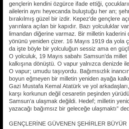
gençlerin kendini özgürce ifade ettiği, çocuklar
ailelerin aynı heyecanda buluştuğu her an; şeh
bırakılmış güzel bir izdir. Kepez’de gençlere aç
yarınlara açılan bir kapıdır. Bazı yolculuklar var
limandan diğerine varmaz. Bir milletin kaderini de
yönünü yeniden çizer. 16 Mayıs 1919 da yola
da işte böyle bir yolculuğun sessiz ama en güçlü
O yolculuk, 19 Mayıs sabahı Samsun’da millet 
kalkışına dönüştü. O vapur yalnızca denizde ile
O vapur; umudu taşıyordu. Bağımsızlık inancın
boyun eğmeyen bir milletin yeniden ayağa kalkm
Gazi Mustafa Kemal Atatürk ve yol arkadaşları, 
karşı korkunun değil cesaretin peşinden yürüd
Samsun’a ulaşmak değildi. Hedef; milletin yeni
yazacağı bağımsız bir geleceğe ulaşmaktı” ded
GENÇLERİNE GÜVENEN ŞEHİRLER BÜYÜR