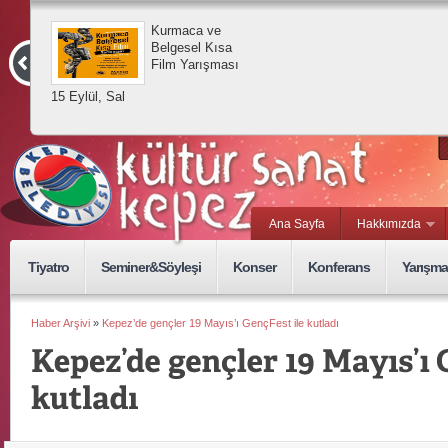
Kurmaca ve
Belgesel Kısa
Film Yarışması
15 Eylül, Sal
Ana Sayfa
Hakkımızda
Tiyatro
Seminer&Söyleşi
Konser
Konferans
Yarışma
Haber Arşivi
»
Kepez’de gençler 19 Mayıs’ı GençFest ile kutladı