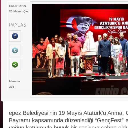
Haber Tarihi
20 Mayıs, Çar
İzlenme
295
epez Belediyesi’nin 19 Mayıs Atatürk’ü Anma, 
Bayramı kapsamında düzenlediği “GençFest” etki
yoğun katılımıyla büyük bir coşkuya sahne ol