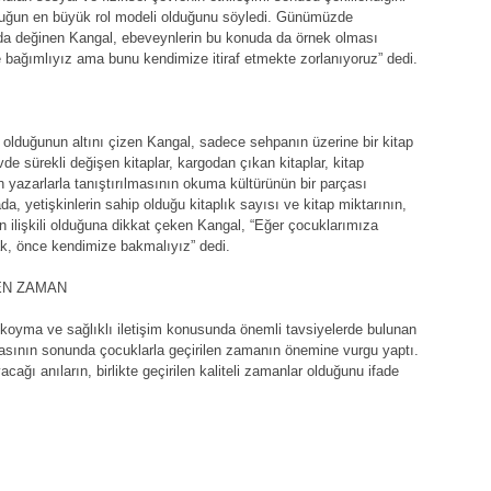
cuğun en büyük rol modeli olduğunu söyledi. Günümüzde
a da değinen Kangal, ebeveynlerin bu konuda da örnek olması
ce bağımlıyız ama bunu kendimize itiraf etmekte zorlanıyoruz” dedi.
 olduğunun altını çizen Kangal, sadece sehpanın üzerine bir kitap
vde sürekli değişen kitaplar, kargodan çıkan kitaplar, kitap
ın yazarlarla tanıştırılmasının okuma kültürünün bir parçası
da, yetişkinlerin sahip olduğu kitaplık sayısı ve kitap miktarının,
 ilişkili olduğuna dikkat çeken Kangal, “Eğer çocuklarımıza
k, önce kendimize bakmalıyız” dedi.
ÇEN ZAMAN
 koyma ve sağlıklı iletişim konusunda önemli tavsiyelerde bulunan
sının sonunda çocuklarla geçirilen zamanın önemine vurgu yaptı.
acağı anıların, birlikte geçirilen kaliteli zamanlar olduğunu ifade
.