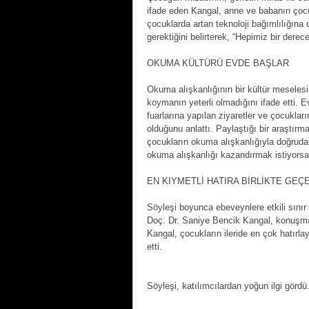
ifade eden Kangal, anne ve babanın ço
çocuklarda artan teknoloji bağımlılığın
gerektiğini belirterek, “Hepimiz bir dere
OKUMA KÜLTÜRÜ EVDE BAŞLAR
Okuma alışkanlığının bir kültür meselesi
koymanın yeterli olmadığını ifade etti. E
fuarlarına yapılan ziyaretler ve çocuklar
olduğunu anlattı. Paylaştığı bir araştırma
çocukların okuma alışkanlığıyla doğrudan
okuma alışkanlığı kazandırmak istiyorsa
EN KIYMETLİ HATIRA BİRLİKTE GE
Söyleşi boyunca ebeveynlere etkili sınır
Doç. Dr. Saniye Bencik Kangal, konuşma
Kangal, çocukların ileride en çok hatırlay
etti.
Söyleşi, katılımcılardan yoğun ilgi gördü