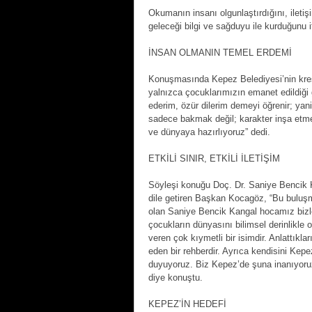
Okumanın insanı olgunlaştırdığını, iletişi
geleceği bilgi ve sağduyu ile kurduğunu if
İNSAN OLMANIN TEMEL ERDEMİ
Konuşmasında Kepez Belediyesi’nin kreş
yalnızca çocuklarımızın emanet edildiği g
ederim, özür dilerim demeyi öğrenir; yani
sadece bakmak değil; karakter inşa etme
ve dünyaya hazırlıyoruz” dedi.
ETKİLİ SINIR, ETKİLİ İLETİŞİM
Söyleşi konuğu Doç. Dr. Saniye Bencik 
dile getiren Başkan Kocagöz, “Bu buluşm
olan Saniye Bencik Kangal hocamız bizlere
çocukların dünyasını bilimsel derinlikle 
veren çok kıymetli bir isimdir. Anlattı
eden bir rehberdir. Ayrıca kendisini Ke
duyuyoruz. Biz Kepez’de şuna inanıyoruz: 
diye konuştu.
KEPEZ’İN HEDEFİ