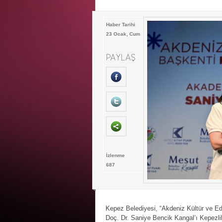
Haber Tarihi
23 Ocak, Cum
İzlenme
687
Kepez Belediyesi, “Akdeniz Kültür ve 
Doç. Dr. Saniye Bencik Kangal’ı Kepezlil