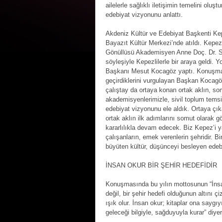
ailelerle sağlıklı iletişimin temelini olu
edebiyat vizyonunu anlattı.
Akdeniz Kültür ve Edebiyat Başkenti Kep
Bayazıt Kültür Merkezi’nde atıldı. Kepez
Gönüllüsü Akademisyen Anne Doç. Dr. Sani
söyleşiyle Kepezlilerle bir araya geldi.
Başkanı Mesut Kocagöz yaptı. Konuşması
geçirdiklerini vurgulayan Başkan Kocag
çalıştay da ortaya konan ortak aklın, so
akademisyenlerimizle, sivil toplum temsilc
edebiyat vizyonunu ele aldık. Ortaya çık
ortak aklın ilk adımlarını somut olarak gö
kararlılıkla devam edecek. Biz Kepez’i yal
çalışanların, emek verenlerin şehridir. Bi
büyüten kültür, düşünceyi besleyen edebi
İNSAN OKUR BİR ŞEHİR HEDEFİDİR
Konuşmasında bu yılın mottosunun “İnsa
değil, bir şehir hedefi olduğunun altını ç
ışık olur
.
İnsan okur; kitaplar ona saygıyı 
geleceği bilgiyle, sağduyuyla kurar” diy