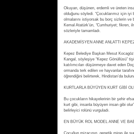
Okuyan, düşünen, erdemli ve üreten insanl
olduğunu söyledi. “Çocuklarımız için iyi b
olmalarını istiyorsak bu borç sizlerin 
Kemal Atatürk’ün,
“
Cumhuriyet; fikren, i
sözleriyle tamamladı.
AKADEMİSYEN ANNE ANLATTI KEPEZ
Kepez Belediye Başkan Mesut Kocagöz’ü
Kangal, söyleşiye “Kepez Gönüllüsü” tişö
katılımcıları düşünmeye davet eden Doç.
ormanda terk edilen ve hayvanlar tarafı
öğrendiğini belirterek, Hindistan’da bulu
KURTLARLA BÜYÜYEN KURT GİBİ O
Bu çocukların hikayelerinin bir şehir ef
kurt gibi, insanla büyüyen insan gibi ol
belirleyici rolünü vurguladı.
EN BÜYÜK ROL MODEL ANNE VE BA
Çocuğun mizacının, genetik miras ile sun