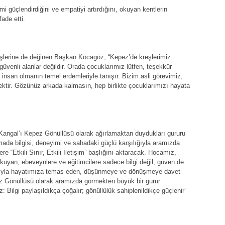
mi güçlendirdiğini ve empatiyi artırdığını, okuyan kentlerin
ade etti.
lerine de değinen Başkan Kocagöz, “Kepez’de kreşlerimiz
üvenli alanlar değildir. Orada çocuklarımız lütfen, teşekkür
 insan olmanın temel erdemleriyle tanışır. Bizim asli görevimiz,
ktir. Gözünüz arkada kalmasın, hep birlikte çocuklarımızı hayata
Kangal’ı Kepez Gönüllüsü olarak ağırlamaktan duydukları gururu
ada bilgisi, deneyimi ve sahadaki güçlü karşılığıyla aramızda
 “Etkili Sınır, Etkili İletişim” başlığını aktaracak. Hocamız,
okuyan; ebeveynlere ve eğitimcilere sadece bilgi değil, güven de
klarıyla hayatımıza temas eden, düşünmeye ve dönüşmeye davet
pez Gönüllüsü olarak aramızda görmekten büyük bir gurur
Bilgi paylaşıldıkça çoğalır; gönüllülük sahiplenildikçe güçlenir”