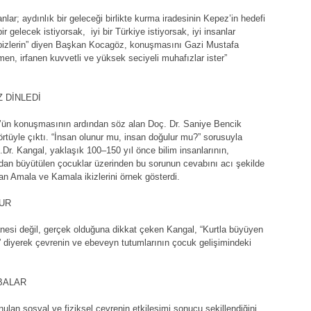
ar; aydınlık bir geleceği birlikte kurma iradesinin Kepez’in hedefi
ir gelecek istiyorsak, iyi bir Türkiye istiyorsak, iyi insanlar
ve bizlerin” diyen Başkan Kocagöz, konuşmasını Gazi Mustafa
lmen, irfanen kuvvetli ve yüksek seciyeli muhafızlar ister”
 DİNLEDİ
n konuşmasının ardından söz alan Doç. Dr. Saniye Bencik
rtüyle çıktı. “İnsan olunur mu, insan doğulur mu?” sorusuyla
Dr. Kangal, yaklaşık 100–150 yıl önce bilim insanlarının,
ndan büyütülen çocuklar üzerinden bu sorunun cevabını acı şekilde
nan Amala ve Kamala ikizlerini örnek gösterdi.
LUR
sanesi değil, gerçek olduğuna dikkat çeken Kangal, “Kurtla büyüyen
ur” diyerek çevrenin ve ebeveyn tutumlarının çocuk gelişimindeki
BALAR
ulan sosyal ve fiziksel çevrenin etkileşimi sonucu şekillendiğini