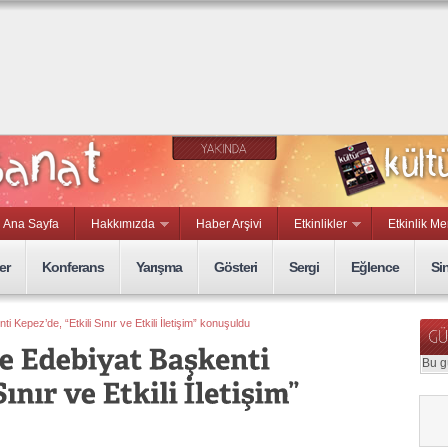
Ana Sayfa
Hakkımızda
Haber Arşivi
Etkinlikler
Etkinlik Me
er
Konferans
Yarışma
Gösteri
Sergi
Eğlence
Si
 Kepez’de, “Etkili Sınır ve Etkili İletişim” konuşuldu
Bu g