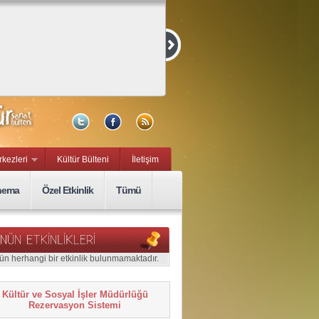
Kurmaca ve
Belgesel Kısa
Film Yarışması
15 Eylül, Sal
rkezleri
Kültür Bülteni
İletişim
nema
Özel Etkinlik
Tümü
ün herhangi bir etkinlik bulunmamaktadır.
Kültür ve Sosyal İşler Müdürlüğü
Rezervasyon Sistemi