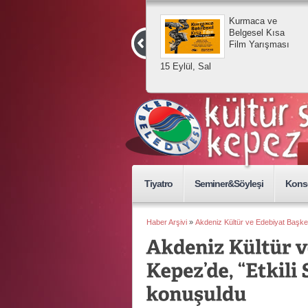
Kurmaca ve
Belgesel Kısa
Film Yarışması
15 Eylül, Sal
Tiyatro
Seminer&Söyleşi
Kons
Haber Arşivi
»
Akdeniz Kültür ve Edebiyat Başkenti