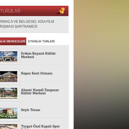
RMACA VE BELGESEL KISA FİLM
RIŞMASI ŞARTNAMESİ
NLİK MERKEZLERİ
ETKİNLİK TÜRLERİ