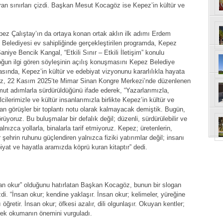
şturan sınırları çizdi. Başkan Mesut Kocagöz ise Kepez’in kültür ve
ez Çalıştay’ın da ortaya konan ortak aklın ilk adımı Erdem
 Belediyesi ev sahipliğinde gerçekleştirilen programda, Kepez
ye Bencik Kangal, “Etkili Sınır – Etkili İletişim” konulu
 Yoğun ilgi gören söyleşinin açılış konuşmasını Kepez Belediye
nda, Kepez’in kültür ve edebiyat vizyonunu kararlılıkla hayata
öz, 22 Kasım 2025’te Mimar Sinan Kongre Merkezi’nde düzenlenen
mut adımlarla sürdürüldüğünü ifade ederek, “Yazarlarımızla,
ilerimizle ve kültür insanlarımızla birlikte Kepez’in kültür ve
an görüşler bir toplantı notu olarak kalmayacak demiştik. Bugün,
rüyoruz. Bu buluşmalar bir defalık değil; düzenli, sürdürülebilir ve
nızca yollarla, binalarla tarif etmiyoruz. Kepez; üretenlerin,
r şehrin ruhunu güçlendiren yalnızca fiziki yatırımlar değil; insanı
yat ve hayatla aramızda köprü kuran kitaptır” dedi.
n okur” olduğunu hatırlatan Başkan Kocagöz, bunun bir slogan
izdi. “İnsan okur; kendine yaklaşır. İnsan okur; kelimeler, yüreğine
öğretir. İnsan okur; öfkesi azalır, dili olgunlaşır. Okuyan kentler;
erek okumanın önemini vurguladı.