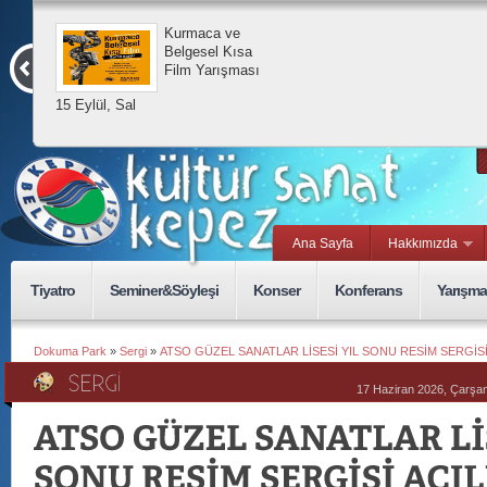
Kurmaca ve
Belgesel Kısa
Film Yarışması
15 Eylül, Sal
Ana Sayfa
Hakkımızda
Tiyatro
Seminer&Söyleşi
Konser
Konferans
Yarışma
Dokuma Park
»
Sergi
»
ATSO GÜZEL SANATLAR LİSESİ YIL SONU RESİM SERGİSİ 
17 Haziran 2026, Çarş