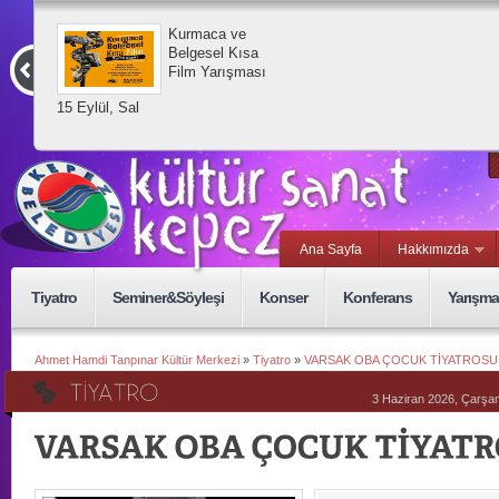
Kurmaca ve
Belgesel Kısa
Film Yarışması
15 Eylül, Sal
Ana Sayfa
Hakkımızda
Tiyatro
Seminer&Söyleşi
Konser
Konferans
Yarışma
Ahmet Hamdi Tanpınar Kültür Merkezi
»
Tiyatro
»
VARSAK OBA ÇOCUK TİYATROSU
3 Haziran 2026, Çarş