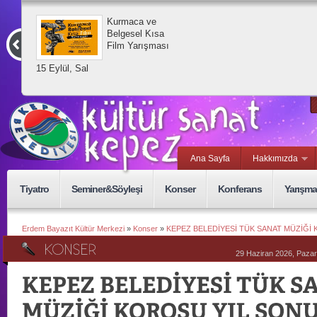
Kurmaca ve
Belgesel Kısa
Film Yarışması
15 Eylül, Sal
Ana Sayfa
Hakkımızda
Tiyatro
Seminer&Söyleşi
Konser
Konferans
Yarışma
Erdem Bayazıt Kültür Merkezi
»
Konser
»
KEPEZ BELEDİYESİ TÜK SANAT MÜZİĞİ
29 Haziran 2026, Pazar