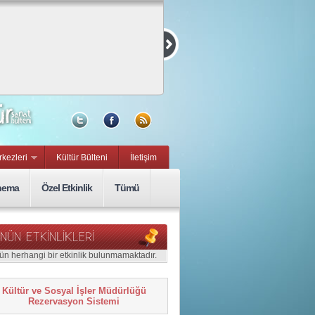
Kurmaca ve
Belgesel Kısa
Film Yarışması
15 Eylül, Sal
rkezleri
Kültür Bülteni
İletişim
nema
Özel Etkinlik
Tümü
ün herhangi bir etkinlik bulunmamaktadır.
Kültür ve Sosyal İşler Müdürlüğü
Rezervasyon Sistemi