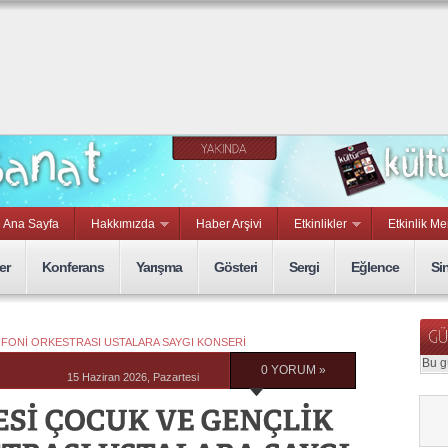
Ana Sayfa
Hakkımızda
Haber Arşivi
Etkinlikler
Etkinlik Me
er
Konferans
Yarışma
Gösteri
Sergi
Eğlence
Si
NFONİ ORKESTRASI USTALARA SAYGI KONSERİ
Bu g
0 YORUM »
15 Haziran 2026, Pazartesi