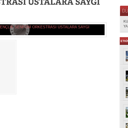
KU
YA
ETKİ