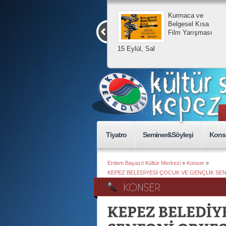
Kurmaca ve
Belgesel Kısa
Film Yarışması
15 Eylül, Sal
Tiyatro
Seminer&Söyleşi
Kons
Erdem Bayazıt Kültür Merkezi
»
Konser
»
KEPEZ BELEDİYESİ ÇOCUK VE GENÇLİK SE