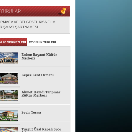
RMACA VE BELGESEL KISA FİLM
RIŞMASI ŞARTNAMESİ
NLİK MERKEZLERİ
ETKİNLİK TÜRLERİ