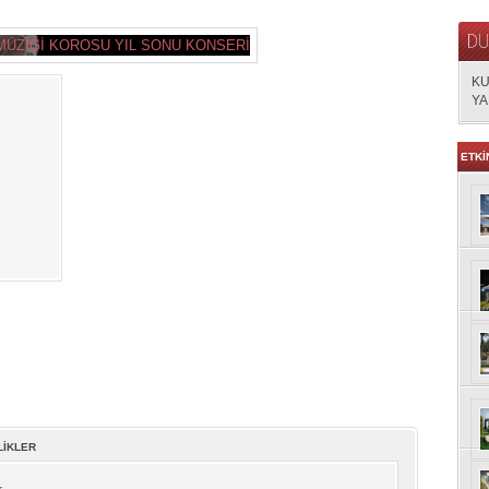
KU
YA
ETKİ
LİKLER