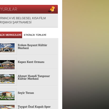
RMACA VE BELGESEL KISA FİLM
RIŞMASI ŞARTNAMESİ
NLİK MERKEZLERİ
ETKİNLİK TÜRLERİ