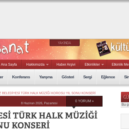
Ana Sayfa
Hakkımızda
Haber Arşivi
Etkinlikler
Etkinlik Me
er
Konferans
Yarışma
Gösteri
Sergi
Eğlence
Si
Z BELEDİYESİ TÜRK HALK MÜZİĞİ KOROSU YIL SONU KONSERİ
0 YORUM »
8 Haziran 2026, Pazartesi
Bu g