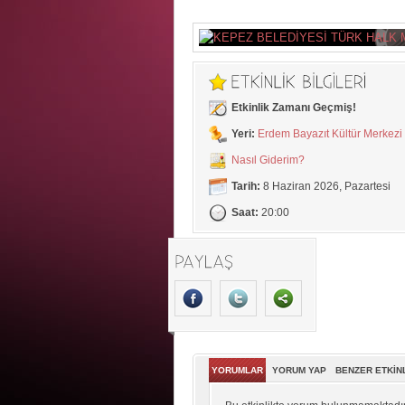
Etkinlik Zamanı Geçmiş!
Yeri:
Erdem Bayazıt Kültür Merkezi
Nasıl Giderim?
Tarih:
8 Haziran 2026, Pazartesi
Saat:
20:00
YORUMLAR
YORUM YAP
BENZER ETKİN