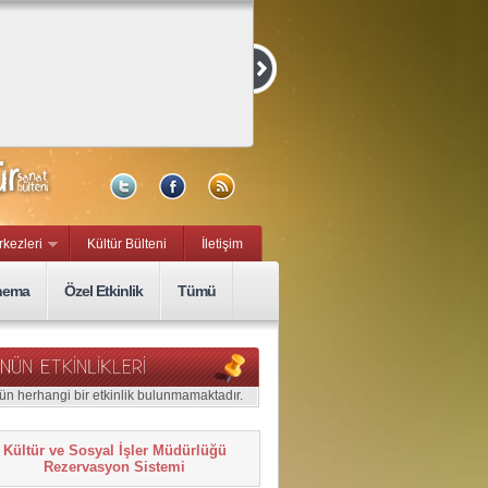
Kurmaca ve
Belgesel Kısa
Film Yarışması
15 Eylül, Sal
rkezleri
Kültür Bülteni
İletişim
nema
Özel Etkinlik
Tümü
ün herhangi bir etkinlik bulunmamaktadır.
Kültür ve Sosyal İşler Müdürlüğü
Rezervasyon Sistemi