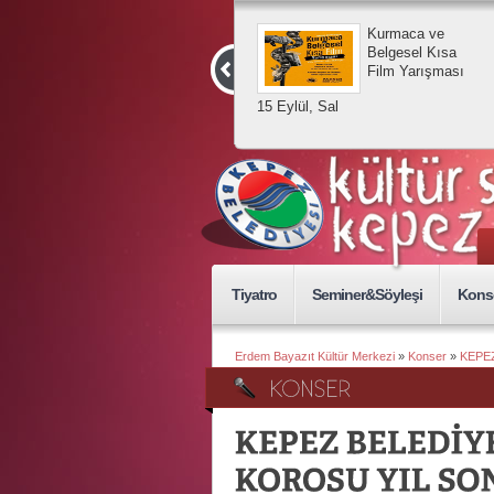
Kurmaca ve
Belgesel Kısa
Film Yarışması
15 Eylül, Sal
Tiyatro
Seminer&Söyleşi
Kons
Erdem Bayazıt Kültür Merkezi
»
Konser
»
KEPE