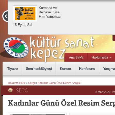
Kurmaca ve
Belgesel Kısa
Film Yarışması
15 Eylül, Sal
Ana Sayfa
Hakkımızda
Tiyatro
Seminer&Söyleşi
Konser
Konferans
Yarışma
Dokuma Park
»
Sergi
»
Kadınlar Günü Özel Resim Sergisi
8 Mart 2026, P