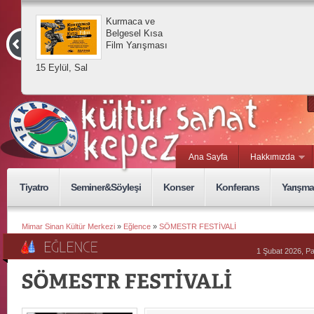
Kurmaca ve
Belgesel Kısa
Film Yarışması
15 Eylül, Sal
Ana Sayfa
Hakkımızda
Tiyatro
Seminer&Söyleşi
Konser
Konferans
Yarışma
Mimar Sinan Kültür Merkezi
»
Eğlence
»
SÖMESTR FESTİVALİ
1 Şubat 2026, P