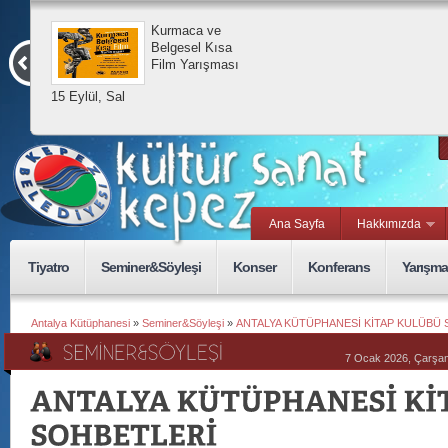
Kurmaca ve
Belgesel Kısa
Film Yarışması
15 Eylül, Sal
Ana Sayfa
Hakkımızda
Tiyatro
Seminer&Söyleşi
Konser
Konferans
Yarışma
Antalya Kütüphanesi
»
Seminer&Söyleşi
»
ANTALYA KÜTÜPHANESİ KİTAP KULÜBÜ
7 Ocak 2026, Çarşa