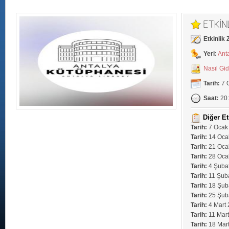
Etkinlik
Yeri:
Ant
Nasıl Gi
Tarih:
7 
Saat:
20
Diğer Et
Tarih:
7 Ocak
Tarih:
14 Oca
Tarih:
21 Oca
Tarih:
28 Oca
Tarih:
4 Şuba
Tarih:
11 Şub
Tarih:
18 Şub
Tarih:
25 Şub
Tarih:
4 Mart 
Tarih:
11 Mart
Tarih:
18 Mar