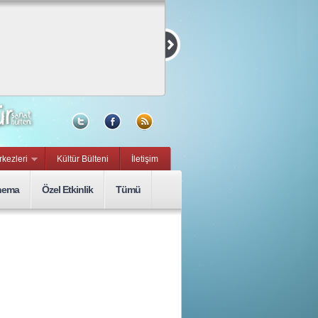
Kurmaca ve
Belgesel Kısa
Film Yarışması
15 Eylül, Sal
rkezleri
Kültür Bülteni
İletişim
nema
Özel Etkinlik
Tümü