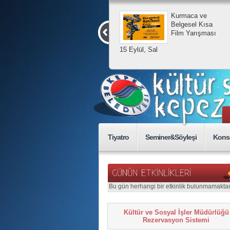
Kurmaca ve
Belgesel Kısa
Film Yarışması
15 Eylül, Sal
Tiyatro
Seminer&Söyleşi
Kons
Bu gün herhangi bir etkinlik bulunmamaktad
Kültür ve Sosyal İşler Müdürlüğü
Rezervasyon Sistemi