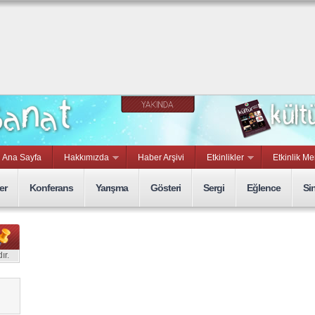
Ana Sayfa
Hakkımızda
Haber Arşivi
Etkinlikler
Etkinlik Me
er
Konferans
Yarışma
Gösteri
Sergi
Eğlence
Si
ır.