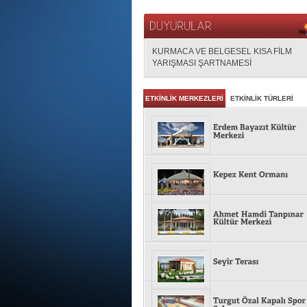
KURMACA VE BELGESEL KISA FİLM
YARIŞMASI ŞARTNAMESİ
ETKİNLİK MERKEZLERİ
ETKİNLİK TÜRLERİ