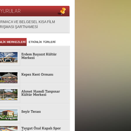
RMACA VE BELGESEL KISA FİLM
RIŞMASI ŞARTNAMESİ
NLİK MERKEZLERİ
ETKİNLİK TÜRLERİ