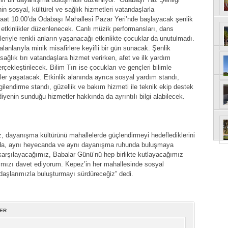
in sosyal, kültürel ve sağlık hizmetleri vatandaşlarla
aat 10.00’da Odabaşı Mahallesi Pazar Yeri’nde başlayacak şenlik
 etkinlikler düzenlenecek. Canlı müzik performansları, dans
ileriyle renkli anların yaşanacağı etkinlikte çocuklar da unutulmadı.
anlarıyla minik misafirlere keyifli bir gün sunacak. Şenlik
ğlık tırı vatandaşlara hizmet verirken, afet ve ilk yardım
rçekleştirilecek. Bilim Tırı ise çocukları ve gençleri bilimle
mler yaşatacak. Etkinlik alanında ayrıca sosyal yardım standı,
gilendirme standı, güzellik ve bakım hizmeti ile teknik ekip destek
diyenin sunduğu hizmetler hakkında da ayrıntılı bilgi alabilecek.
dayanışma kültürünü mahallelerde güçlendirmeyi hedeflediklerini
frada, aynı heyecanda ve aynı dayanışma ruhunda buluşmaya
karşılayacağımız, Babalar Günü’nü hep birlikte kutlayacağımız
ımızı davet ediyorum. Kepez’in her mahallesinde sosyal
ndaşlarımızla buluşturmayı sürdüreceğiz” dedi.
LER