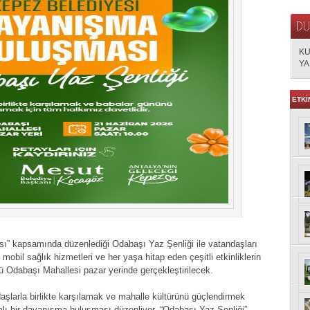
KU
YA
ETKİ
” kapsamında düzenlediği Odabaşı Yaz Şenliği ile vatandaşları
ı, mobil sağlık hizmetleri ve her yaşa hitap eden çeşitli etkinliklerin
ü Odabaşı Mahallesi pazar yerinde gerçekleştirilecek.
şlarla birlikte karşılamak ve mahalle kültürünü güçlendirmek
ı bir dayanışma buluşması düzenliyor. “Odabaşı Yaz Şenliği”