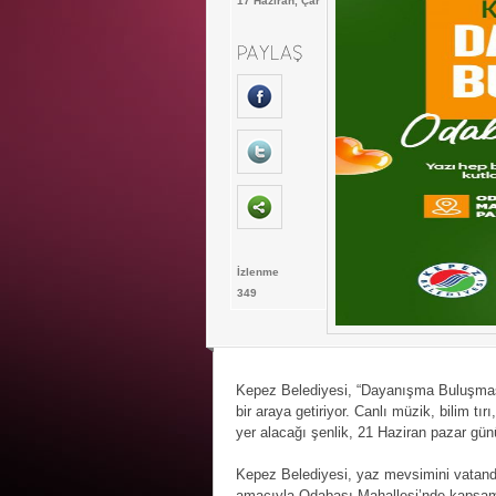
17 Haziran, Çar
İzlenme
349
Kepez Belediyesi, “Dayanışma Buluşması
bir araya getiriyor. Canlı müzik, bilim tır
yer alacağı şenlik, 21 Haziran pazar gün
Kepez Belediyesi, yaz mevsimini vatanda
amacıyla Odabaşı Mahallesi’nde kapsaml