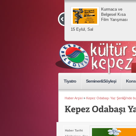
Ku
Be
Fi
15 Eylül, Sal
Tiyatro
Seminer&Söyleşi
Kons
Haber Arşivi
»
Kepez Odabaşı Yaz Şenliği’nde b
Haber Tarihi