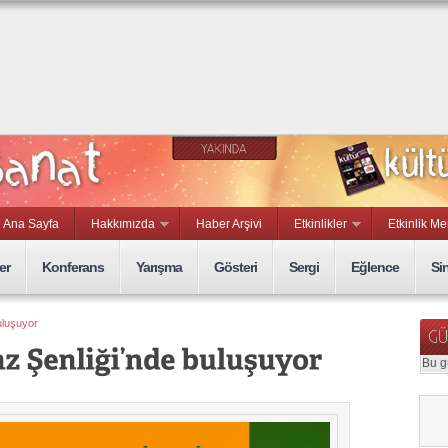
rmaca ve
lgesel Kısa
lm Yarışması
Ana Sayfa
Hakkımızda
Haber Arşivi
Etkinlikler
Etkinlik Me
er
Konferans
Yarışma
Gösteri
Sergi
Eğlence
Si
uluşuyor
Bu g