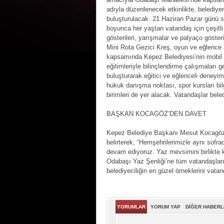
adıyla düzenlenecek etkinlikte, belediyen
buluşturulacak. 21 Haziran Pazar günü s
boyunca her yaştan vatandaş için çeşitli
gösterileri, yarışmalar ve palyaço göster
Mini Rota Gezici Kreş, oyun ve eğlence al
kapsamında Kepez Belediyesi’nin mobil sa
eğitimleriyle bilinçlendirme çalışmaları ge
buluşturarak eğitici ve eğlenceli deneyi
hukuk danışma noktası, spor kursları bil
birimleri de yer alacak. Vatandaşlar bele
BAŞKAN KOCAGÖZ’DEN DAVET
Kepez Belediye Başkanı Mesut Kocagöz, 
belirterek, “Hemşehrilerimizle aynı so
devam ediyoruz. Yaz mevsimini birlikte 
Odabaşı Yaz Şenliği’ne tüm vatandaşlar
belediyeciliğin en güzel örneklerini vata
YORUMLAR
YORUM YAP
DİĞER HABER