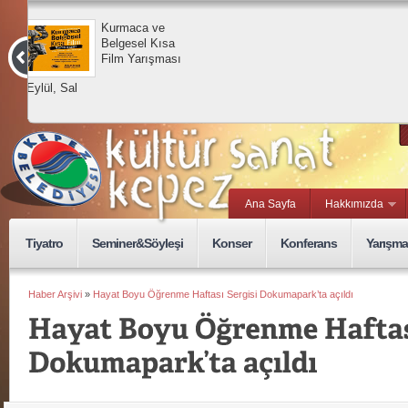
Kurmaca ve
Belgesel Kısa
Film Yarışması
15 Eylül, Sal
Ana Sayfa
Hakkımızda
Tiyatro
Seminer&Söyleşi
Konser
Konferans
Yarışma
Haber Arşivi
»
Hayat Boyu Öğrenme Haftası Sergisi Dokumapark’ta açıldı