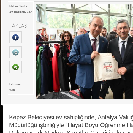
Haber Tarihi
10 Haziran, Çar
İzlenme
346
Kepez Belediyesi ev sahipliğinde, Antalya Valiliği
Müdürlüğü işbirliğiyle “Hayat Boyu Öğrenme Haf
Dokumapark Modern Sanatlar Galerisi’nde sana