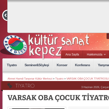
Kurmaca ve
Belgesel Kısa
Film Yarışması
15 Eylül, Sal
Ana Sayfa
Hakkımızda
Tiyatro
Seminer&Söyleşi
Konser
Konferans
Yarışma
Ahmet Hamdi Tanpınar Kültür Merkezi
»
Tiyatro
»
VARSAK OBA ÇOCUK TİYATROSU
3 Haziran 2026, Çarş