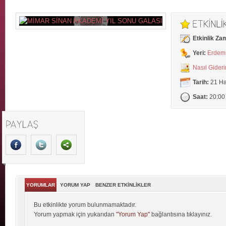
Etkinlik Za
Yeri:
Erdem 
Nasıl Gider
Tarih:
21 Ha
Saat:
20:00
YORUMLAR
YORUM YAP
BENZER ETKİNLİKLER
Bu etkinlikte yorum bulunmamaktadır.
Yorum yapmak için yukarıdan
"Yorum Yap"
bağlantısına tıklayınız.