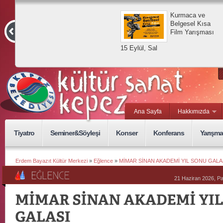
Kurmaca ve
Belgesel Kısa
Film Yarışması
15 Eylül, Sal
Ana Sayfa
Hakkımızda
Tiyatro
Seminer&Söyleşi
Konser
Konferans
Yarışma
Erdem Bayazıt Kültür Merkezi
»
Eğlence
»
MİMAR SİNAN AKADEMİ YIL SONU GALA
21 Haziran 2026, P