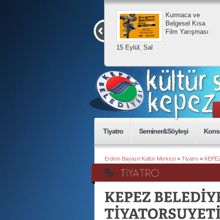
Kurmaca ve
Belgesel Kısa
Film Yarışması
15 Eylül, Sal
Tiyatro
Seminer&Söyleşi
Kons
Erdem Bayazıt Kültür Merkezi
»
Tiyatro
»
KEPEZ