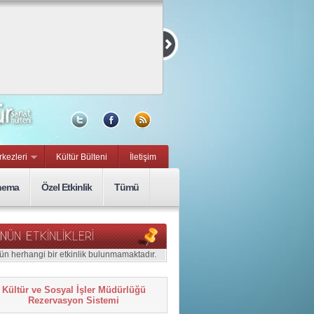
Kurmaca ve
Belgesel Kısa
Film Yarışması
15 Eylül, Sal
rkezleri
Kültür Bülteni
İletişim
nema
Özel Etkinlik
Tümü
ün herhangi bir etkinlik bulunmamaktadır.
Kültür ve Sosyal İşler Müdürlüğü
Rezervasyon Sistemi