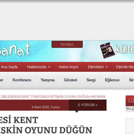
Ana Sayfa
Hakkımızda
Haber Arşivi
Etkinlikler
Etkinlik Me
er
Konferans
Yarışma
Gösteri
Sergi
Eğlence
Si
 BELEDİYESİ KENT TİYATORSUYETİŞKİN OYUNU DÜĞÜN HATIRASI
0 YORUM »
6 Mart 2026, Cuma
Bu g