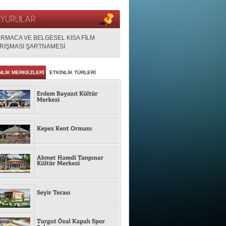
RMACA VE BELGESEL KISA FİLM
RIŞMASI ŞARTNAMESİ
NLİK MERKEZLERİ
ETKİNLİK TÜRLERİ